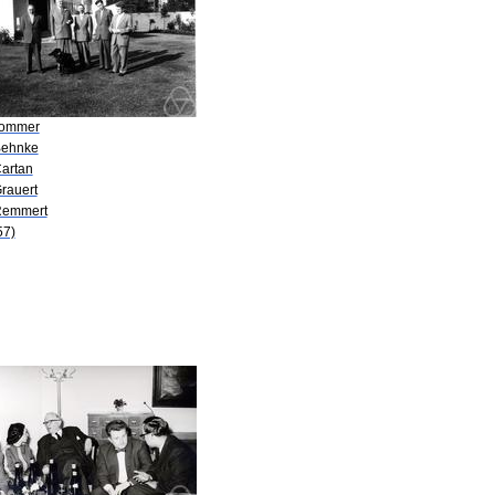
Sommer
Behnke
Cartan
rauert
Remmert
57)