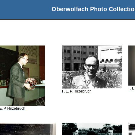
Oberwolfach Photo Collectio
F. E
F. E. P. Hirzebruch
 E. P. Hirzebruch