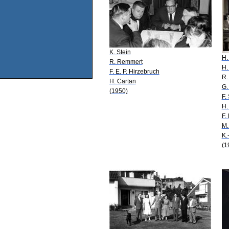
K. Stein
H.
R. Remmert
H.
F. E. P. Hirzebruch
R.
H. Cartan
G.
(1950)
F.
H.
F.
M.
K.
(1