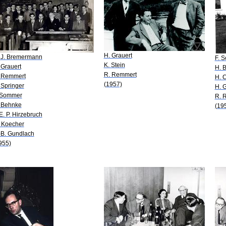
H. Grauert
 J. Bremermann
F. 
K. Stein
 Grauert
H. 
R. Remmert
 Remmert
H. 
(1957)
 Springer
H. G
 Sommer
R. 
 Behnke
(19
 E. P. Hirzebruch
 Koecher
-B. Gundlach
955)