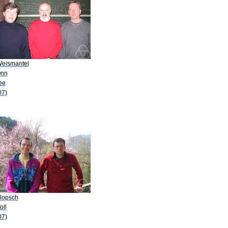
Weismantel
Onn
ee
07)
Klopsch
oll
07)