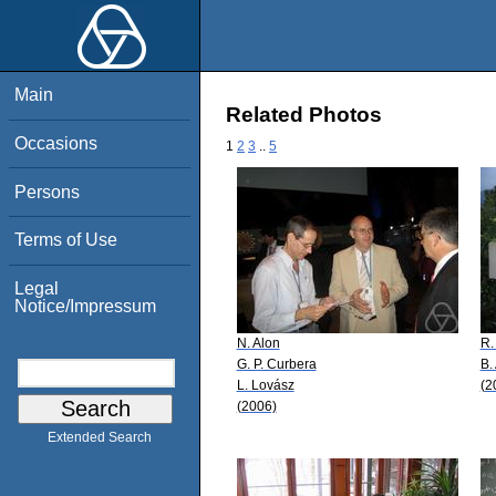
Main
Related Photos
Occasions
1
2
3
..
5
Persons
Terms of Use
Legal
Notice/Impressum
N. Alon
R.
G. P. Curbera
B.
L. Lovász
(2
(2006)
Extended Search