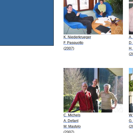
K. Niederkrueger
A.
F. Pasquotto
D.
(2007)
H.
(2
C. Michels
W.
A. Defant
G.
M. Mastylo
(2
(2007)