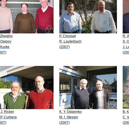
 Zheglov
P. Chossat
R. 
 Osipov
R. Lauterbach
S. 
 Kurke
(2007)
J. L
007)
(20
 J. Ricker
K. Y. Osipenko
B. 
 P. Curbera
M. I. Stessin
C. V
007)
(2007)
(20