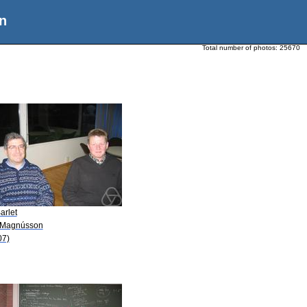
n
Total number of photos:
25670
arlet
I. Magnússon
07)