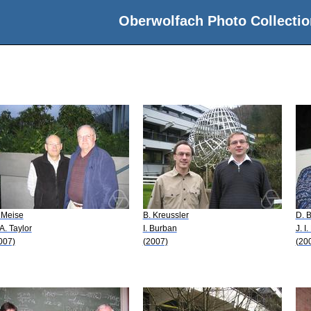
Oberwolfach Photo Collectio
 Meise
B. Kreussler
D. B
 A. Taylor
I. Burban
J. 
007)
(2007)
(20