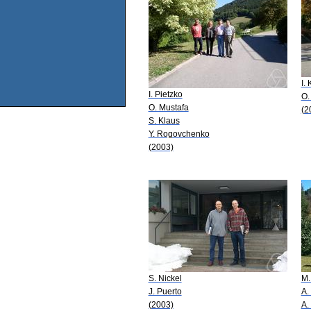
I.
I. Pietzko
O.
O. Mustafa
(2
S. Klaus
Y. Rogovchenko
(2003)
S. Nickel
M.
J. Puerto
A.
(2003)
A.