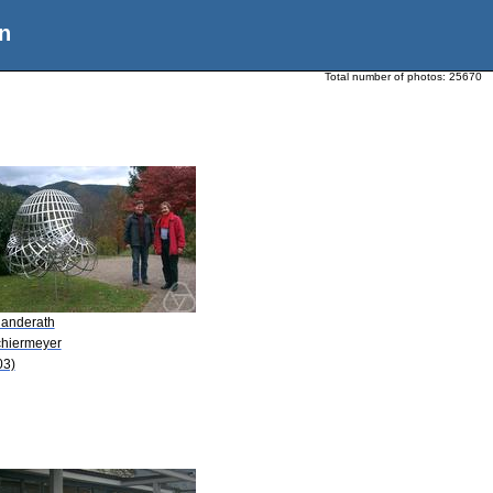
n
Total number of photos:
25670
Randerath
chiermeyer
03)