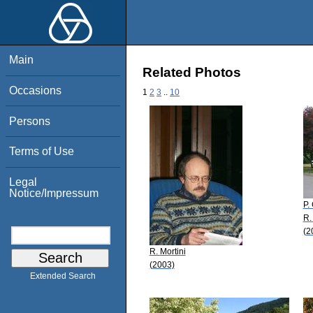
Main
Related Photos
Occasions
1
2
3
..
10
Persons
Terms of Use
Legal
Notice/Impressum
P.
R.
(2
R. Mortini
(2003)
Extended Search