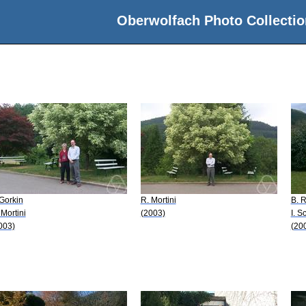
Oberwolfach Photo Collectio
 Gorkin
R. Mortini
B. 
 Mortini
(2003)
I. S
003)
(20