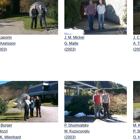
 Kaporin
J. M. Michel
J. C
 Axelsson
G. Malle
A. 
003)
(2003)
(20
 Burger
P. Shumyatsky
M. 
 Iozzi
M. Kuzucuoglu
P. 
 K. Wienhard
(2003)
O. 