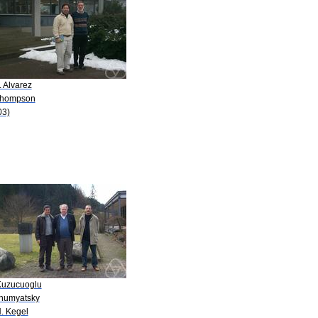
. Alvarez
Thompson
03)
Kuzucuoglu
Shumyatsky
H. Kegel