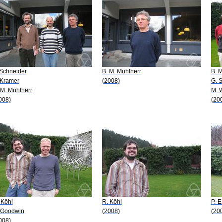
 Schneider
B. M. Mühlherr
B. 
 Kramer
(2008)
G. S
 M. Mühlherr
M. 
008)
(20
 Köhl
R. Köhl
P.-
 Goodwin
(2008)
(20
008)