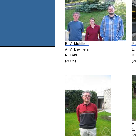
B. M. Mühlherr
P.
A. M. Devillers
L.
R. Köhl
B.
(2006)
(2
R.
S.
(2