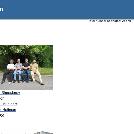
n
Total number of photos:
25670
. Shpectorov
Köhl
M. Mühlherr
G. Hoffman
05)