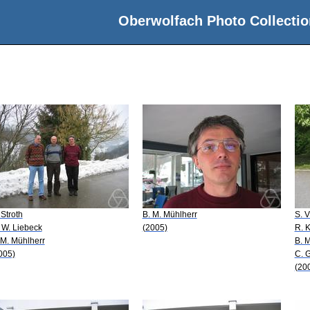
Oberwolfach Photo Collectio
 Stroth
B. M. Mühlherr
S. V
 W. Liebeck
(2005)
R. 
 M. Mühlherr
B. 
005)
C. 
(20