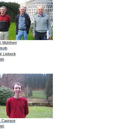
M. Mühlherr
troth
W. Liebeck
08)
E. Caprace
08)