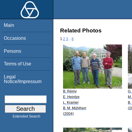
Main
Related Photos
Occasions
1
2
3
..
6
Persons
Terms of Use
Legal
Notice/Impressum
B. Rémy
G.
E. Heintze
M.
L. Kramer
B.
B. M. Mühlherr
(2
(2004)
Extended Search