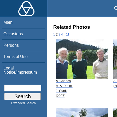
O
Main
Related Photos
Occasions
1
2
3
4
..
11
Persons
Terms of Use
Legal
Notice/Impressum
A. Connes
A.
M. A. Rieffel
(2
J. Cuntz
(2007)
Extended Search