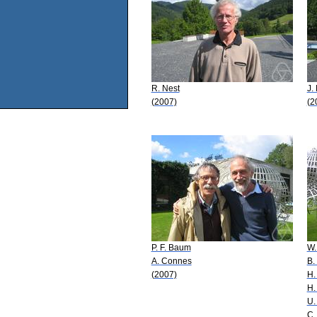
R. Nest
J.
(2007)
(2
P. F. Baum
W.
A. Connes
B.
(2007)
H.
H.
U.
C.