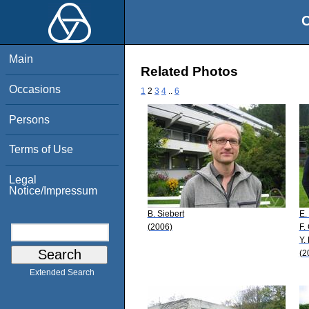
O
Main
Related Photos
Occasions
1
2
3
4
..
6
Persons
Terms of Use
Legal
Notice/Impressum
B. Siebert
E.
(2006)
F.
Y.
(2
Extended Search