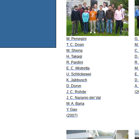
M. Penegini
G.
T. C. Doan
M.
M. Sheng
C.
H. Takagi
D.
R. Pardini
R.
E. C. Mistretta
M.
U. Schlickewei
E. 
K. Jabbusch
D.
D. Doryn
A.
J. C. Rohde
(2
J. C. Naranjo del Val
M. A. Barja
Y. Gao
(2007)