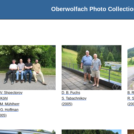
Oberwolfach Photo Collectio
 V. Shpectorov
D. B. Fuchs
B. 
 Köhl
S. Tabachnikov
R. 
 M. Mühlherr
(2005)
(20
 G. Hoffman
005)