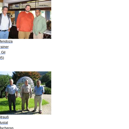
Mendoza
rainer
. Gil
05)
Strauß
usial
Macheras