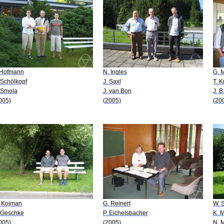
 Hofmann
N. Ingles
G. 
 Schölkopf
J. Saxl
T. K
 Smola
J. van Bon
J. B
005)
(2005)
(20
 Kojman
G. Reinert
W. 
 Geschke
P. Eichelsbacher
K. M
005)
(2005)
N. 