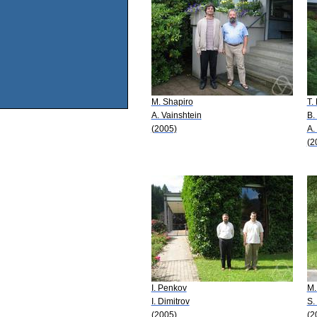
M. Shapiro
T.
A. Vainshtein
B.
(2005)
A.
(2
I. Penkov
M.
I. Dimitrov
S.
(2005)
(2