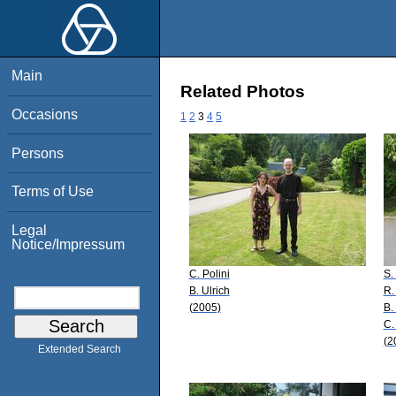
Main
Related Photos
Occasions
1
2
3
4
5
Persons
Terms of Use
Legal
Notice/Impressum
C. Polini
S.
B. Ulrich
R.
(2005)
B.
C.
(2
Extended Search