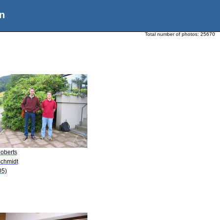
n
Total number of photos:
25670
Roberts
Schmidt
05)